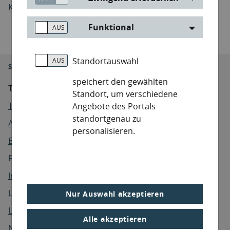
Kennwort vergessen
Funktional
Standortauswahl
Sie sind hier:
Start
Anmelden
speichert den gewählten
Themen
Standort, um verschiedene
Themen
Angebote des Portals
standortgenau zu
Abfallwirtschaft
personalisieren.
Boden
Forst / Jagd
Immissionsschutz / Klima
Ländliche Entwicklung
Nur Auswahl akzeptieren
Landwirtschaft / Fischerei
Alle akzeptieren
Naturschutz