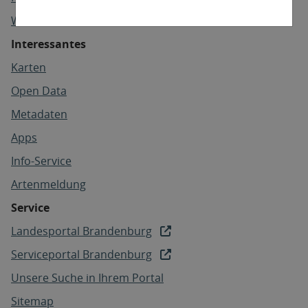
Wasser
Interessantes
Karten
Open Data
Metadaten
Apps
Info-Service
Artenmeldung
Service
Landesportal Brandenburg
Serviceportal Brandenburg
Unsere Suche in Ihrem Portal
Sitemap