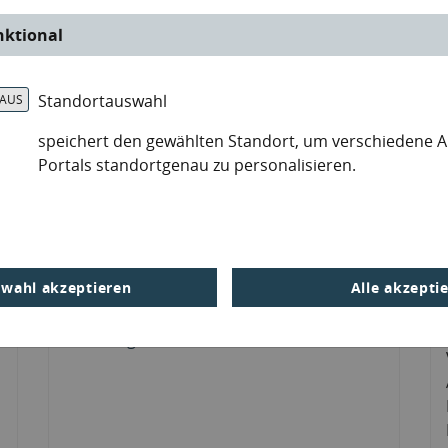
nktional
© Frank Trosien | LfU Brandenburg
Neu im Umweltportal sind Informationen
Standortauswahl
zu Anlagen nach der Industrieemissions-
richtlinie, z.B. Anlagen zur
speichert den gewählten Standort, um verschiedene 
Abfallbehandlung, zur Intensivtierhaltung
Portals standortgenau zu personalisieren.
und -aufzucht. Sie können sich
informieren wie oft eine Inspektion der
Anlage erfolgt, wer Betreiber der Anlage
ist und etliches mehr. Dafür stehen Ihnen
Suchfunktionen und Kartendarstellungen
wahl akzeptieren
Alle akzepti
zur Verfügung.
IED-Anlagen