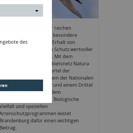
© Werner Stock.adobe
Brandenburg mit seiner reichen
Naturausstattung trägt besondere
Angebote des
Verantwortung für den Erhalt von
Lebensräumen und den Schutz wertvoller
Tier- und Pflanzenarten. Mit dem
Europäischen Schutzgebietsnetz Natura
2000 auf über einem Viertel der
Landesfläche, dem System der Nationalen
Naturlandschaften auf rund einem Drittel
eren
der Landesfläche oder dem
Maßnahmenprogramm Biologische
Vielfalt und speziellen
Artenschutzprogrammen leistet
Brandenburg dafür einen wichtigen
Beitrag.