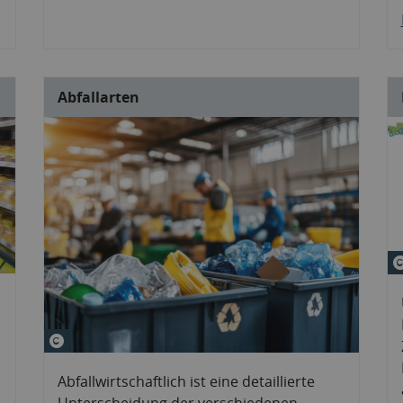
Abfallarten
© Justlight&#047;stock.adobe
Abfallwirtschaftlich ist eine detaillierte
Unterscheidung der verschiedenen