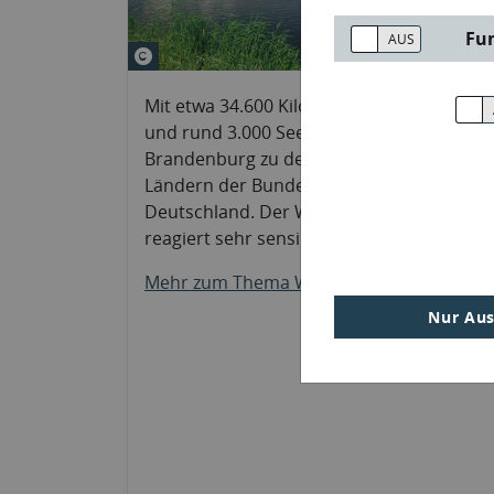
Fu
© Tilo Geisel
Mit etwa 34.600 Kilometern Fließgewässer
und rund 3.000 Seen gehört das Land
Brandenburg zu den gewässerreichsten
Ländern der Bundesrepublik
Deutschland. Der Wasserhaushalt
reagiert sehr sensibel auf Klimaeinflüsse.
Mehr zum Thema Wasser
Nur Aus