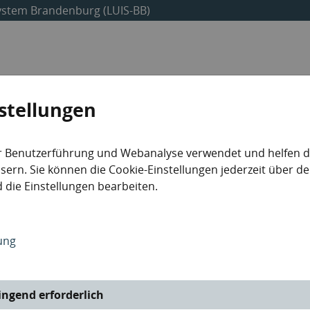
ystem Brandenburg (LUIS-BB)
Umweltdaten
Abfalldaten
Industrieanlagen
stellungen
r Benutzerführung und Webanalyse verwendet und helfen da
ern. Sie können die Cookie-Einstellungen jederzeit über de
 die Einstellungen bearbeiten.
Informationen zu IED-Anlagen
ung
ngend erforderlich