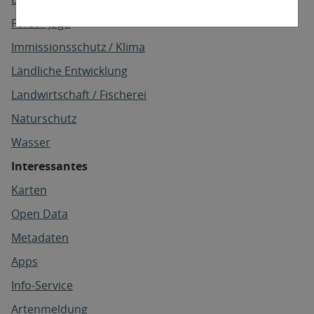
Forst / Jagd
Immissionsschutz / Klima
Ländliche Entwicklung
Landwirtschaft / Fischerei
Naturschutz
Wasser
Interessantes
Karten
Open Data
Metadaten
Apps
Info-Service
Artenmeldung