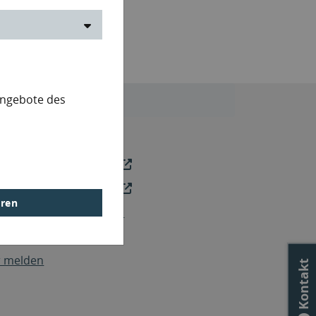
Angebote des
ce
sportal Brandenburg
ceportal Brandenburg
eren
e Suche in Ihrem Portal
ap
r melden
Kontakt