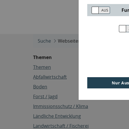
Fu
Suche
Webseiten
Themen
Themen
Abfallwirtschaft
Nur Aus
Boden
Forst / Jagd
Immissionsschutz / Klima
Ländliche Entwicklung
Landwirtschaft / Fischerei