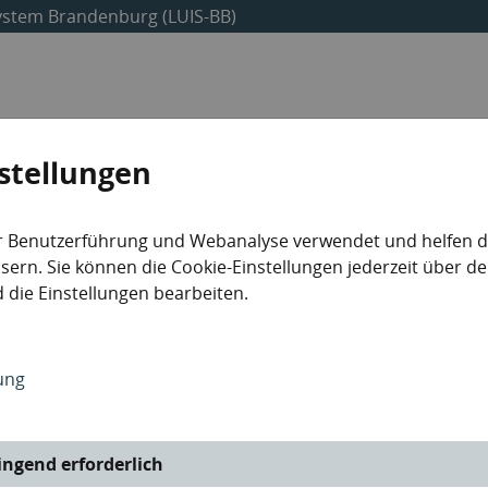
ystem Brandenburg (LUIS-BB)
Umweltdaten
Abfalldaten
Industrieanlagen
stellungen
r Benutzerführung und Webanalyse verwendet und helfen da
ern. Sie können die Cookie-Einstellungen jederzeit über de
 die Einstellungen bearbeiten.
ung
en
Metadaten
UVP
ngend erforderlich