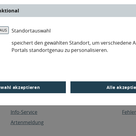
nktional
Standortauswahl
speichert den gewählten Standort, um verschiedene 
Portals standortgenau zu personalisieren.
Interessantes
Servi
Karten
Lande
Open Data
Servi
wahl akzeptieren
Alle akzepti
Metadaten
Unser
Apps
Sitem
Info-Service
Fehle
Artenmeldung