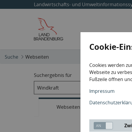
Landwirtschafts- und Umweltinformationss
Start
Themen
Cookie-Ein
Suche
Webseiten
Cookies werden zu
Webseite zu verbess
Suchergebnis für
Fußzeile öffnen und
Impressum
Datenschutzerklär
Webseiten
Kart
Zwi