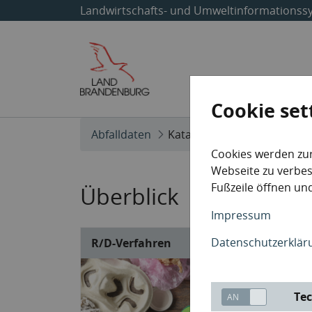
Landwirtschafts- und Umweltinformationss
Start
Themen
Cookie set
Abfalldaten
Kataloge
Cookies werden zu
Webseite zu verbess
Fußzeile öffnen und
Überblick
Impressum
Datenschutzerklär
R/D-Verfahren
Tec