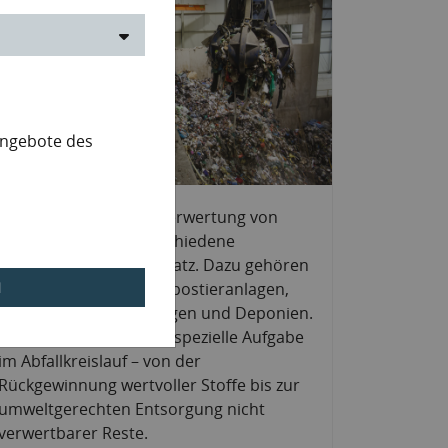
Angebote des
© zlikovek&#047;stock.adobe
Zur Behandlung und Verwertung von
Abfällen kommen verschiedene
Anlagentypen zum Einsatz. Dazu gehören
Recyclinganlagen, Kompostieranlagen,
l
Müllverbrennungsanlagen und Deponien.
Jede Anlage erfüllt eine spezielle Aufgabe
im Abfallkreislauf – von der
Rückgewinnung wertvoller Stoffe bis zur
umweltgerechten Entsorgung nicht
verwertbarer Reste.