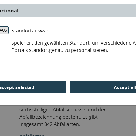
nctional
Standortauswahl
speichert den gewählten Standort, um verschiedene 
Portals standortgenau zu personalisieren.
© Justlight&#047;stock.adobe
e
Abfallwirtschaftlich ist eine detaillierte
Unterscheidung der verschiedenen
Abfallarten erforderlich. Ein Abfall wird
entsprechend den Vorgaben der
accept selected
Accept al
Abfallverzeichnisverordnung (AVV) einer
Abfallart zugeordnet, die aus dem
sechsstelligen Abfallschlüssel und der
Abfallbezeichnung besteht. Es gibt
insgesamt 842 Abfallarten.