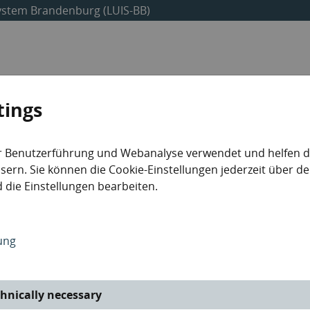
ystem Brandenburg (LUIS-BB)
Umweltdaten
Abfalldaten
Industrieanlagen
tings
r Benutzerführung und Webanalyse verwendet und helfen da
ern. Sie können die Cookie-Einstellungen jederzeit über de
 die Einstellungen bearbeiten.
ung
Abfallarten
hnically necessary