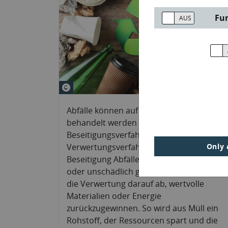
Fu
© New Africa&#047;stock.adobe
Abfälle können auf unterschiedliche Weis
behandelt werden – durch
Beseitigungsverfahren oder
Verwertungsverfahren. Während bei der
Only 
Beseitigung Abfälle dauerhaft entfernt
oder unschädlich gemacht werden, zielt
die Verwertung darauf ab, wertvolle
Materialien oder Energie
zurückzugewinnen. So wird aus Müll ein
Rohstoff, der Ressourcen spart und die