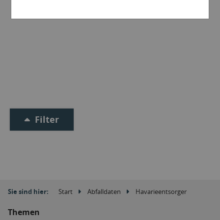
Filter
Sie sind hier:
Start
Abfalldaten
Havarieentsorger
Themen