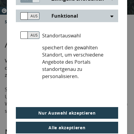
© Johannes Müller
Funktional
Sie sind hier:
Start
Aktiv für die Umwelt
Artenmeldung
Standortauswahl
Artenmeldung
speichert den gewählten
Standort, um verschiedene
Werden Sie aktiv für unsere Umwelt. Tragen Sie mit
Angebote des Portals
dem Melden von geschützten und invasiven Arten
standortgenau zu
zum Schutz von Fauna und Flora bei.
personalisieren.
Sie können Artensichtungen auch über die „Meine
Umwelt“-App (
Google Play
/
App Store
) melden.
Weitere Informationen zur „Meine Umwelt“-App finden
sie
hier
.
Nur Auswahl akzeptieren
Alle akzeptieren
Meldungsdaten