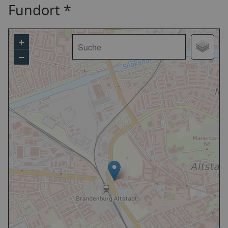
Fundort *
+
−