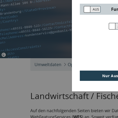
Fu
© nupsik284 - Fotolia.com
Umweltdaten
Open Data
Landwirtsch
Nur Aus
Landwirtschaft / Fisch
Auf den nachfolgenden Seiten bieten wir D
WebFeatureServices (
WFS
) an. Soweit ver