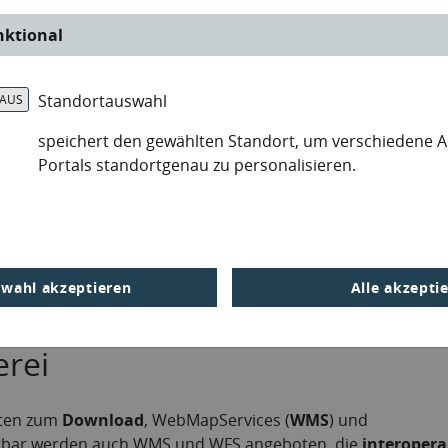
nktional
Standortauswahl
speichert den gewählten Standort, um verschiedene 
Portals standortgenau zu personalisieren.
aft / Fischerei
wahl akzeptieren
Alle akzepti
erei
aten zum
Download
, WebMapServices (
WMS
) und
fügbar werden auch WMS und WFS angeboten, die
interopera