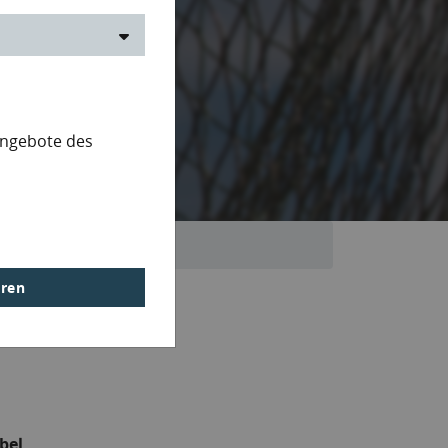
Angebote des
eren
bel