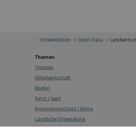
Umweltdaten
Open Data
Landwirtsch
Themen
Themen
Abfallwirtschaft
Boden
Forst / Jagd
Immissionsschutz / Klima
Ländliche Entwicklung
Landwirtschaft / Fischerei