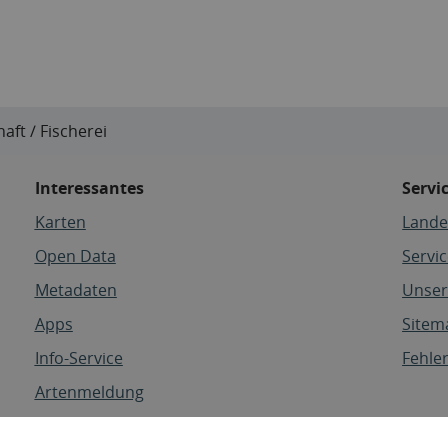
aft / Fischerei
Interessantes
Servi
Karten
Lande
Open Data
Servi
Metadaten
Unser
Apps
Sitem
Info-Service
Fehle
Artenmeldung