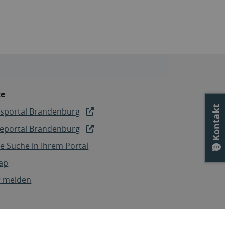
ce
Kontakt
sportal Brandenburg
ceportal Brandenburg
e Suche in Ihrem Portal
ap
r melden